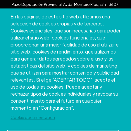
Pazo Deputación Provincial. Avda. Montero Ríos, s/n - 36071
Pontevedra
En las páginas de este sitio web utilizamos una
+34 986 804 100 | +34 986 804 124
selección de cookies propias y de terceros:
Cookies esenciales, que son necesarias para poder
utilizar el sitio web; cookies funcionales, que
proporcionan una mejor facilidad de uso al utilizar el
sitio web; cookies de rendimiento, que utilizamos
para generar datos agregados sobre el uso y las
estadísticas del sitio web; y cookies de marketing,
que se utilizan para mostrar contenido y publicidad
relevantes. Si elige "ACEPTAR TODO", acepta el
uso de todas las cookies. Puede aceptar y
Copyright © 2026. Deputación Provincial de
rechazar tipos de cookies individuales y revocar su
Pontevedra.
Todos os dereitos reservados
consentimiento para el futuro en cualquier
Aviso
Accessibility
Protección de
Política de
Mapa
momento en "Configuración".
Legal
datos
cookies
web
Cookie documentation