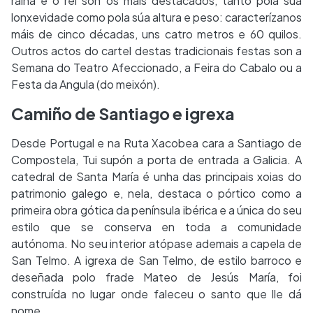
raíña e o rei son os máis destacados, tanto pola súa
lonxevidade como pola súa altura e peso: caracterízanos
máis de cinco décadas, uns catro metros e 60 quilos.
Outros actos do cartel destas tradicionais festas son a
Semana do Teatro Afeccionado, a Feira do Cabalo ou a
Festa da Angula (do meixón).
Camiño de Santiago e igrexa
Desde Portugal e na Ruta Xacobea cara a Santiago de
Compostela, Tui supón a porta de entrada a Galicia. A
catedral de Santa María é unha das principais xoias do
patrimonio galego e, nela, destaca o pórtico como a
primeira obra gótica da península ibérica e a única do seu
estilo que se conserva en toda a comunidade
autónoma. No seu interior atópase ademais a capela de
San Telmo. A igrexa de San Telmo, de estilo barroco e
deseñada polo frade Mateo de Jesús María, foi
construída no lugar onde faleceu o santo que lle dá
nome.