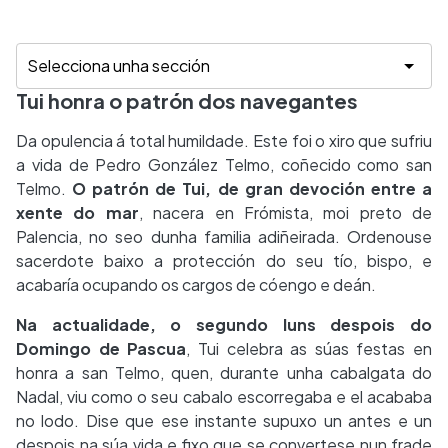
Tui honra o patrón dos navegantes
Da opulencia á total humildade. Este foi o xiro que sufriu
a vida de Pedro González Telmo, coñecido como san
Telmo.
O patrón de Tui, de gran devoción entre a
xente do mar
, nacera en Frómista, moi preto de
Palencia, no seo dunha familia adiñeirada. Ordenouse
sacerdote baixo a protección do seu tío, bispo, e
acabaría ocupando os cargos de cóengo e deán.
Na actualidade, o segundo luns despois do
Domingo de Pascua
, Tui celebra as súas festas en
honra a san Telmo, quen, durante unha cabalgata do
Nadal, viu como o seu cabalo escorregaba e el acababa
no lodo. Dise que ese instante supuxo un antes e un
despois na súa vida e fixo que se convertese nun frade