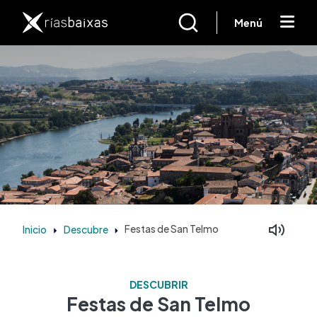
Ir o contido principal
Menú
Inicio
Descubre
Festas de San Telmo
DESCUBRIR
Festas de San Telmo