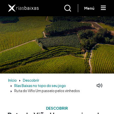
Passar para o conteúdo principal
Menú
Início
Descobrir
Rías Baixas no topo do seu jogo
Ruta do Viño Um passeio pelos vinhedos
DESCOBRIR