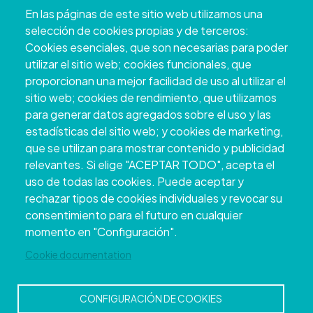
Pazo Deputación Provincial. Avda. Montero Ríos, s/n - 36071
En las páginas de este sitio web utilizamos una
Pontevedra
selección de cookies propias y de terceros:
+34 986 804 100 | +34 986 804 124
Cookies esenciales, que son necesarias para poder
utilizar el sitio web; cookies funcionales, que
proporcionan una mejor facilidad de uso al utilizar el
sitio web; cookies de rendimiento, que utilizamos
para generar datos agregados sobre el uso y las
estadísticas del sitio web; y cookies de marketing,
que se utilizan para mostrar contenido y publicidad
relevantes. Si elige "ACEPTAR TODO", acepta el
uso de todas las cookies. Puede aceptar y
rechazar tipos de cookies individuales y revocar su
Copyright © 2026. Conselho Provincial de
consentimiento para el futuro en cualquier
Pontevedra.
Todos os direitos reservados
momento en "Configuración".
Disclamer
Accessibility
Privacy Policy
Cookie Policy
Site map
Cookie documentation
CONFIGURACIÓN DE COOKIES