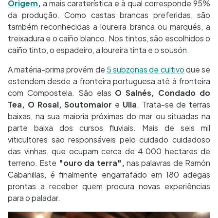
Origem
,
a mais caraterística e à qual corresponde 95%
da produção. Como castas brancas preferidas, são
também reconhecidas a loureira branca ou marqués, a
treixadura e o caíño blanco. Nos tintos, são escolhidos o
caíño tinto, o espadeiro, a loureira tinta e o sousón.
A matéria-prima provém de
5 subzonas de cultivo
que se
estendem desde a fronteira portuguesa até à fronteira
com Compostela. São elas
O Salnés, Condado do
Tea, O Rosal, Soutomaior
e
Ulla
. Trata-se de terras
baixas, na sua maioria próximas do mar ou situadas na
parte baixa dos cursos fluviais. Mais de seis mil
viticultores são responsáveis pelo cuidado cuidadoso
das vinhas, que ocupam cerca de 4.000 hectares de
terreno. Este
"ouro da terra",
nas palavras de Ramón
Cabanillas, é finalmente engarrafado em 180 adegas
prontas a receber quem procura novas experiências
para o paladar.