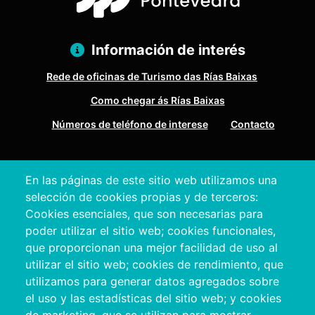
Información de interés
Rede de oficinas de Turismo das Rías Baixas
Como chegar ás Rías Baixas
Números de teléfono de interese
Contacto
Pazo Deputación Provincial. Avda. Montero Ríos, s/n - 36071
En las páginas de este sitio web utilizamos una
Pontevedra
selección de cookies propias y de terceros:
+34 986 804 100 | +34 986 804 124
Cookies esenciales, que son necesarias para
poder utilizar el sitio web; cookies funcionales,
que proporcionan una mejor facilidad de uso al
utilizar el sitio web; cookies de rendimiento, que
utilizamos para generar datos agregados sobre
el uso y las estadísticas del sitio web; y cookies