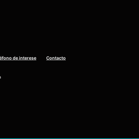
éfono de interese
Contacto
a