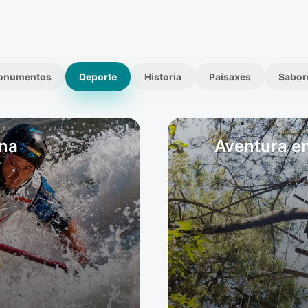
onumentos
Deporte
Historia
Paisaxes
Sabor
ina
Aventura en