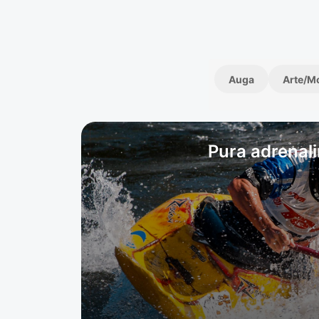
Auga
Arte/M
Pura adrenal