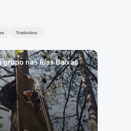
es
Tradicións
 grupo nas Rías Baixas