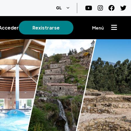
List additional actions
GL
Acceder
Rexistrarse
Menú