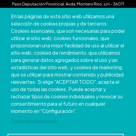
Pazo Deputación Provincial. Avda. Montero Ríos, s/n - 36071
Pontevedra
En las páginas de este sitio web utilizamos una
+34 986 804 100 | +34 986 804 124
selección de cookies propias y de terceros:
Cookies esenciales, que son necesarias para poder
utilizar el sitio web; cookies funcionales, que
proporcionan una mejor facilidad de uso al utilizar el
sitio web; cookies de rendimiento, que utilizamos
para generar datos agregados sobre el uso y las
estadísticas del sitio web; y cookies de marketing,
que se utilizan para mostrar contenido y publicidad
relevantes. Si elige "ACEPTAR TODO", acepta el
uso de todas las cookies. Puede aceptar y
Copyright © 2026. Deputación Provincial de
rechazar tipos de cookies individuales y revocar su
Pontevedra.
Todos os dereitos reservados
consentimiento para el futuro en cualquier
Aviso
Accessibility
Protección de
Política de
Mapa
momento en "Configuración".
Legal
datos
cookies
web
Cookie documentation