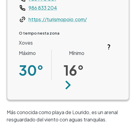
986 833 204
Web
https://turismopoio.com/
O tempo nesta zona
Xoves
Máximo
Mínimo
30°
16°
Seguinte
+
Más conocida como playa de Lourido, es un arenal
−
resguardado del viento con aguas tranquilas.