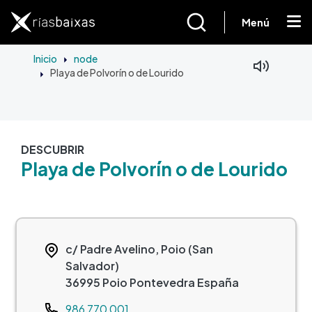
Ir o contido principal
Menú
Inicio
node
Playa de Polvorín o de Lourido
DESCUBRIR
Playa de Polvorín o de Lourido
c/ Padre Avelino, Poio (San
Salvador)
36995
Poio
Pontevedra
España
Teléfono
986 770 001