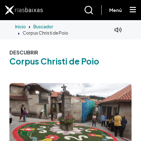
Ir o contido principal
Menú
Inicio
Buscador
Corpus Christi de Poio
DESCUBRIR
Corpus Christi de Poio
Imaxe