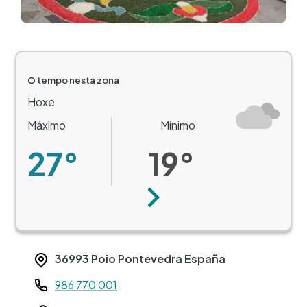
O tempo nesta zona
Hoxe
Máximo
Mínimo
27°
19°
Seguinte
36993
Poio
Pontevedra
España
Teléfono
986 770 001
Web