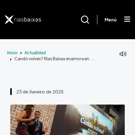
Ir o contido principal
Menú
Inicio
Actualidad
Cando volves? Rías Baixas enamora en ...
23 de Xaneiro de 2025