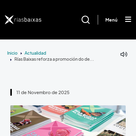
Ir o contido principal
Menú
Inicio
Actualidad
Rías Baixas reforza a promoción do de...
11 de Novembro de 2025