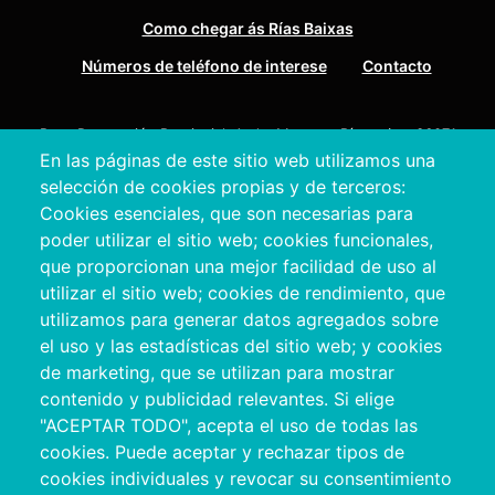
Como chegar ás Rías Baixas
Números de teléfono de interese
Contacto
Pazo Deputación Provincial. Avda. Montero Ríos, s/n - 36071
En las páginas de este sitio web utilizamos una
Pontevedra
selección de cookies propias y de terceros:
+34 986 804 100 | +34 986 804 124
Cookies esenciales, que son necesarias para
poder utilizar el sitio web; cookies funcionales,
que proporcionan una mejor facilidad de uso al
utilizar el sitio web; cookies de rendimiento, que
utilizamos para generar datos agregados sobre
el uso y las estadísticas del sitio web; y cookies
de marketing, que se utilizan para mostrar
contenido y publicidad relevantes. Si elige
"ACEPTAR TODO", acepta el uso de todas las
cookies. Puede aceptar y rechazar tipos de
Copyright © 2026. Deputación Provincial de
cookies individuales y revocar su consentimiento
Pontevedra.
Todos os dereitos reservados