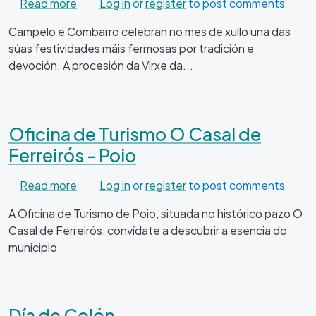
about Fiesta de La Virgen del Carmen - Poio
Read more
Log in
or
register
to post comments
Campelo e Combarro celebran no mes de xullo una das
súas festividades máis fermosas por tradición e
devoción. A procesión da Virxe da...
Oficina de Turismo O Casal de
Ferreirós - Poio
about Oficina de Turismo O Casal de Ferreirós
Read more
Log in
or
register
to post comments
A Oficina de Turismo de Poio, situada no histórico pazo O
Casal de Ferreirós, convídate a descubrir a esencia do
municipio.
Día de Colón