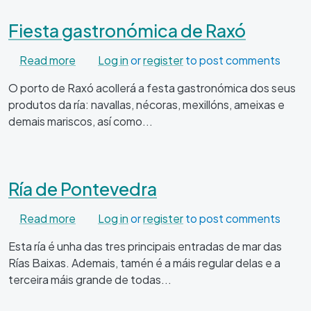
Fiesta gastronómica de Raxó
about Fiesta gastronómica de Raxó
Read more
Log in
or
register
to post comments
O porto de Raxó acollerá a festa gastronómica dos seus
produtos da ría: navallas, nécoras, mexillóns, ameixas e
demais mariscos, así como...
Ría de Pontevedra
about Ría de Pontevedra
Read more
Log in
or
register
to post comments
Esta ría é unha das tres principais entradas de mar das
Rías Baixas. Ademais, tamén é a máis regular delas e a
terceira máis grande de todas...