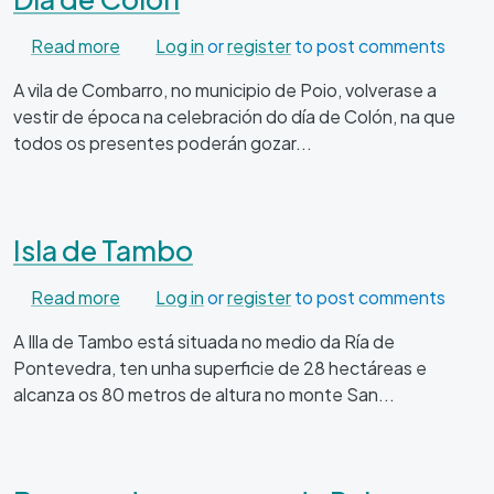
about Día de Colón
Read more
Log in
or
register
to post comments
A vila de Combarro, no municipio de Poio, volverase a
vestir de época na celebración do día de Colón, na que
todos os presentes poderán gozar...
Isla de Tambo
about Isla de Tambo
Read more
Log in
or
register
to post comments
A Illa de Tambo está situada no medio da Ría de
Pontevedra, ten unha superficie de 28 hectáreas e
alcanza os 80 metros de altura no monte San...