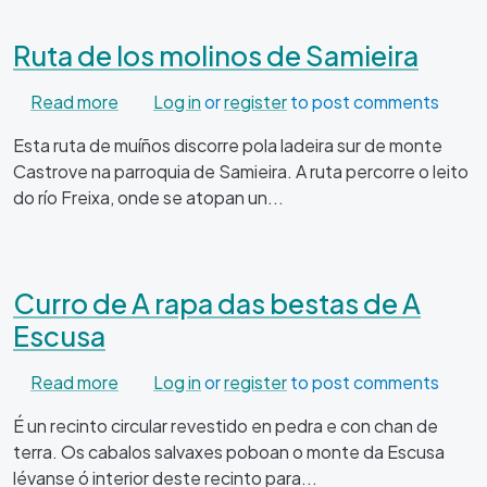
Ruta de los molinos de Samieira
about Ruta de los molinos de Samieira
Read more
Log in
or
register
to post comments
Esta ruta de muíños discorre pola ladeira sur de monte
Castrove na parroquia de Samieira. A ruta percorre o leito
do río Freixa, onde se atopan un...
Curro de A rapa das bestas de A
Escusa
about Curro de A rapa das bestas de A Escusa
Read more
Log in
or
register
to post comments
É un recinto circular revestido en pedra e con chan de
terra. Os cabalos salvaxes poboan o monte da Escusa
lévanse ó interior deste recinto para...