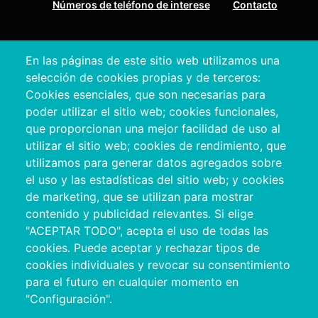
Números de teléfono de interese
Contacto
Pazo Deputación Provincial. Avda. Montero Ríos, s/n - 36071
En las páginas de este sitio web utilizamos una
Pontevedra
selección de cookies propias y de terceros:
+34 986 804 100 | +34 986 804 124
Cookies esenciales, que son necesarias para
poder utilizar el sitio web; cookies funcionales,
que proporcionan una mejor facilidad de uso al
utilizar el sitio web; cookies de rendimiento, que
utilizamos para generar datos agregados sobre
el uso y las estadísticas del sitio web; y cookies
de marketing, que se utilizan para mostrar
contenido y publicidad relevantes. Si elige
"ACEPTAR TODO", acepta el uso de todas las
cookies. Puede aceptar y rechazar tipos de
Copyright © 2026. Deputación Provincial de
cookies individuales y revocar su consentimiento
Pontevedra.
Todos os dereitos reservados
para el futuro en cualquier momento en
Aviso
Accessibility
Protección de
Política de
Mapa
"Configuración".
Legal
datos
cookies
web