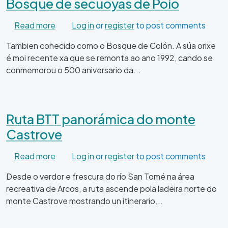
Bosque de secuoyas de Poio
about Bosque de secuoyas de Poio
Read more
Log in
or
register
to post comments
Tambien coñecido como o Bosque de Colón. A súa orixe
é moi recente xa que se remonta ao ano 1992, cando se
conmemorou o 500 aniversario da...
Ruta BTT panorámica do monte
Castrove
about Ruta BTT panorámica do monte Castro
Read more
Log in
or
register
to post comments
Desde o verdor e frescura do río San Tomé na área
recreativa de Arcos, a ruta ascende pola ladeira norte do
monte Castrove mostrando un itinerario...