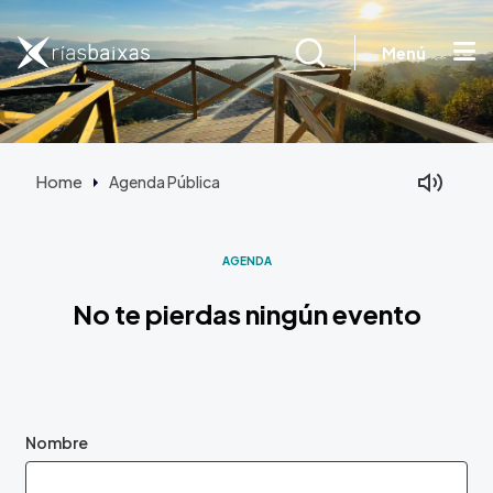
Skip to main content
Menú
Home
Agenda Pública
Facebook
Mastodon
AGENDA
No te pierdas ningún evento
Nombre