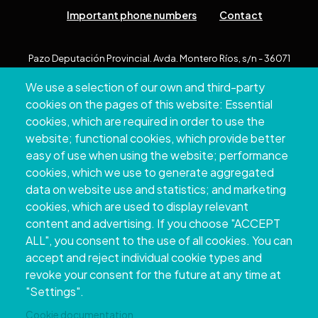
Important phone numbers
Contact
Pazo Deputación Provincial. Avda. Montero Ríos, s/n - 36071
Pontevedra
We use a selection of our own and third-party
+34 986 804 100 | +34 986 804 124
cookies on the pages of this website: Essential
cookies, which are required in order to use the
website; functional cookies, which provide better
easy of use when using the website; performance
cookies, which we use to generate aggregated
data on website use and statistics; and marketing
cookies, which are used to display relevant
content and advertising. If you choose "ACCEPT
ALL", you consent to the use of all cookies. You can
accept and reject individual cookie types and
Copyright © 2026. Provincial Council of
revoke your consent for the future at any time at
Pontevedra.
All rights reserved
"Settings".
Disclamer
Accessibility
Privacy Policy
Cookie Policy
Site map
Cookie documentation