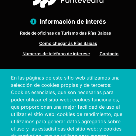
Información de interés
Rede de oficinas de Turismo das Rías Baixas
Como chegar ás Rías Baixas
Números de teléfono de interese
Contacto
Pazo Deputación Provincial. Avda. Montero Ríos, s/n - 36071
En las páginas de este sitio web utilizamos una
Pontevedra
selección de cookies propias y de terceros:
+34 986 804 100 | +34 986 804 124
Cookies esenciales, que son necesarias para
poder utilizar el sitio web; cookies funcionales,
que proporcionan una mejor facilidad de uso al
utilizar el sitio web; cookies de rendimiento, que
utilizamos para generar datos agregados sobre
el uso y las estadísticas del sitio web; y cookies