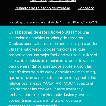
Números de teléfono de interese
Contacto
Pazo Deputación Provincial. Avda. Montero Ríos, s/n - 36071
Pontevedra
En las páginas de este sitio web utilizamos una
+34 986 804 100 | +34 986 804 124
selección de cookies propias y de terceros:
Cookies esenciales, que son necesarias para poder
utilizar el sitio web; cookies funcionales, que
proporcionan una mejor facilidad de uso al utilizar el
sitio web; cookies de rendimiento, que utilizamos
para generar datos agregados sobre el uso y las
estadísticas del sitio web; y cookies de marketing,
que se utilizan para mostrar contenido y publicidad
relevantes. Si elige "ACEPTAR TODO", acepta el
uso de todas las cookies. Puede aceptar y
Copyright © 2026. Deputación Provincial de
rechazar tipos de cookies individuales y revocar su
Pontevedra.
Todos os dereitos reservados
consentimiento para el futuro en cualquier
Aviso
Accessibility
Protección de
Política de
Mapa
momento en "Configuración".