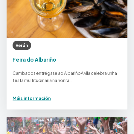
Verán
Feira do Albariño
Cambados entrégase ao AlbariñoA vila celebra unha
festa multitudinaria na honra…
Máis información