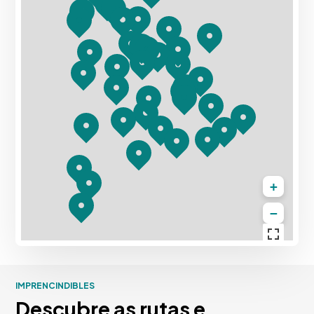
+
−
IMPRENCINDIBLES
Descubre as rutas e