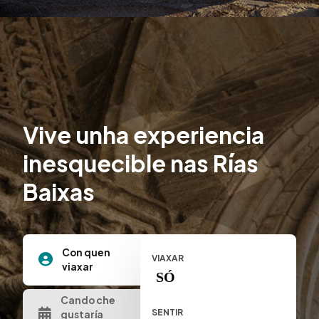
Vive unha experiencia
inesquecible nas Rías
Baixas
Con quen
VIAXAR
viaxar
SÓ
Cando che
SENTIR
gustaría