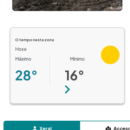
O tempo nesta zona
Hoxe
Máximo
Mínimo
28°
16°
Seguinte
Xeral
Acces