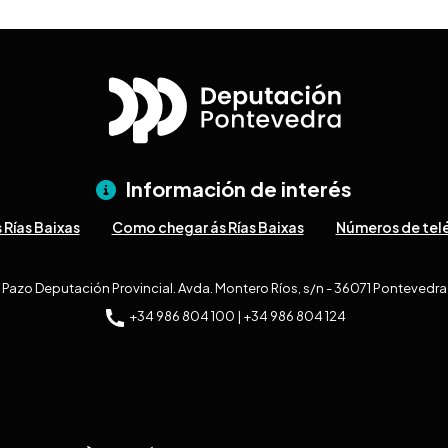
Información de interés
 Rías Baixas
Como chegar ás Rías Baixas
Números de telé
Pazo Deputación Provincial. Avda. Montero Ríos, s/n - 36071 Pontevedra
+34 986 804 100 | +34 986 804 124