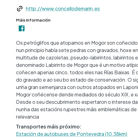
Web
http://www.concellodemarin.es
Máis información
Os petróglifos que atopamos en Mogor son coñecidos e
nun principio había sete pedras con gravados, hoxe en 
multitude de cazoletas, pseudo-labirintos, labirintos 
denominado Labirinto de Mogor que é un motivo atípi
coñecen apenas cinco, todos eles nas Rías Baixas. É c
do gravado e ao seu bo estado de conservación. O sign
unha gran semenjanza con outros atopados en Laponia, 
Mogor coñécense dende mediados do século XIX, e xa e
Desde o seu descubrimento espertaron o interese da 
nunha das estacións rupestres máis emblemáticas de 
relevancia
Transportes máis próximo:
Estación de autobuses de Pontevedra (10.38km)