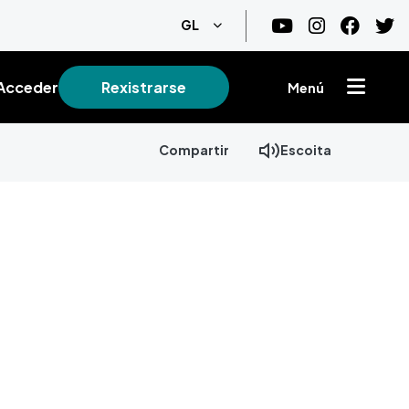
List additional actions
GL
Acceder
Rexistrarse
Menú
Compartir
Escoita
+
−