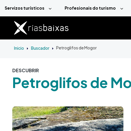
Ir o contido principal
Servizos turísticos
Profesionais do turismo
Inicio
Buscador
Petroglifos de Mogor
DESCUBRIR
Petroglifos de M
Imaxe