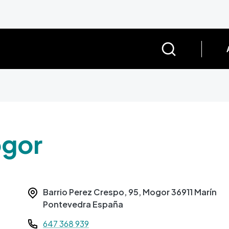
ogor
Barrio Perez Crespo, 95, Mogor
36911
Marín
Pontevedra
España
Teléfono
647 368 939