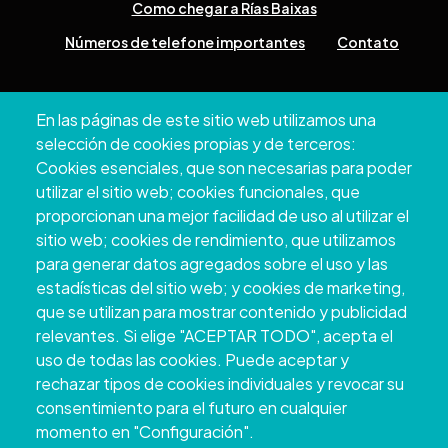
Como chegar a Rías Baixas
Números de telefone importantes
Contato
Pazo Deputación Provincial. Avda. Montero Ríos, s/n - 36071
En las páginas de este sitio web utilizamos una
Pontevedra
selección de cookies propias y de terceros:
+34 986 804 100 | +34 986 804 124
Cookies esenciales, que son necesarias para poder
utilizar el sitio web; cookies funcionales, que
proporcionan una mejor facilidad de uso al utilizar el
sitio web; cookies de rendimiento, que utilizamos
para generar datos agregados sobre el uso y las
estadísticas del sitio web; y cookies de marketing,
que se utilizan para mostrar contenido y publicidad
relevantes. Si elige "ACEPTAR TODO", acepta el
uso de todas las cookies. Puede aceptar y
rechazar tipos de cookies individuales y revocar su
Copyright © 2026. Conselho Provincial de
consentimiento para el futuro en cualquier
Pontevedra.
Todos os direitos reservados
momento en "Configuración".