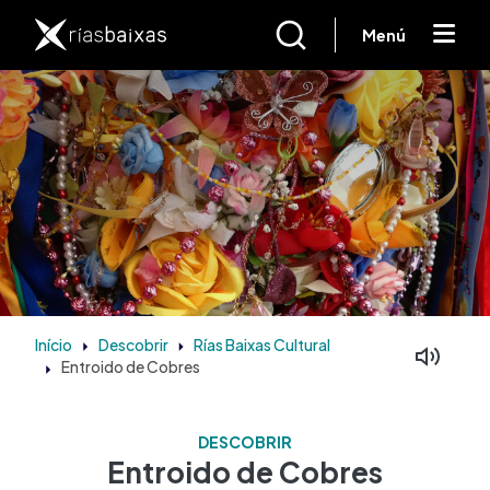
Passar para o conteúdo principal
Menú
Início
Descobrir
Rías Baixas Cultural
Entroido de Cobres
DESCOBRIR
Entroido de Cobres