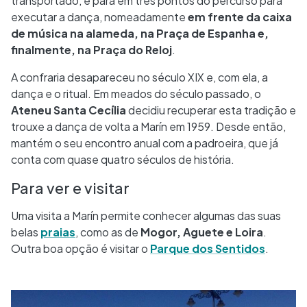
transportado, e pára em três pontos do percurso para
executar a dança, nomeadamente
em frente da caixa
de música na alameda, na Praça de Espanha e,
finalmente, na Praça do Reloj
.
A confraria desapareceu no século XIX e, com ela, a
dança e o ritual. Em meados do século passado, o
Ateneu Santa Cecília
decidiu recuperar esta tradição e
trouxe a dança de volta a Marín em 1959. Desde então,
mantém o seu encontro anual com a padroeira, que já
conta com quase quatro séculos de história.
Para ver e visitar
Uma visita a Marín permite conhecer algumas das suas
belas
praias
, como as de
Mogor, Aguete e Loira
.
Outra boa opção é visitar o
Parque dos Sentidos
.