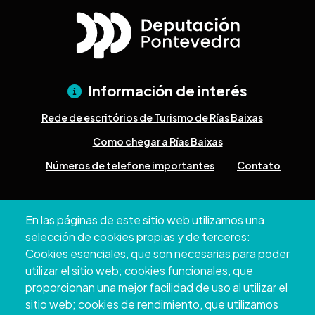
Información de interés
Rede de escritórios de Turismo de Rías Baixas
Como chegar a Rías Baixas
Números de telefone importantes
Contato
Pazo Deputación Provincial. Avda. Montero Ríos, s/n - 36071
En las páginas de este sitio web utilizamos una
Pontevedra
selección de cookies propias y de terceros:
+34 986 804 100 | +34 986 804 124
Cookies esenciales, que son necesarias para poder
utilizar el sitio web; cookies funcionales, que
proporcionan una mejor facilidad de uso al utilizar el
sitio web; cookies de rendimiento, que utilizamos