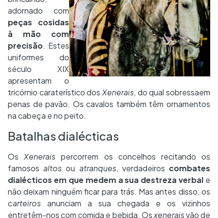
adornado com
peças cosidas
à mão com
precisão
. Estes
uniformes do
século XIX
apresentam o
tricórnio caraterístico dos
Xenerais
, do qual sobressaem
penas de pavão. Os cavalos também têm ornamentos
na cabeça e no peito.
Batalhas dialécticas
Os
Xenerais
percorrem os concelhos recitando os
famosos
altos
ou
atranques
, verdadeiros
combates
dialécticos em que medem a sua destreza verbal
e
não deixam ninguém ficar para trás. Mas antes disso, os
carteiros
anunciam a sua chegada e os vizinhos
entretêm-nos com comida e bebida. Os
xenerais
vão de