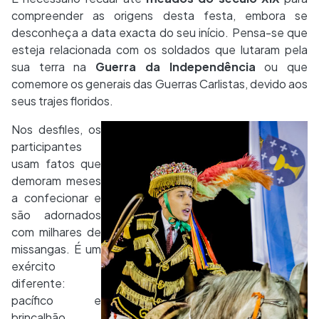
compreender as origens desta festa, embora se
desconheça a data exacta do seu início. Pensa-se que
esteja relacionada com os soldados que lutaram pela
sua terra na
Guerra da Independência
ou que
comemore os generais das Guerras Carlistas, devido aos
seus trajes floridos.
Nos desfiles, os
participantes
usam fatos que
demoram meses
a confecionar e
são adornados
com milhares de
missangas. É um
exército
diferente:
pacífico e
brincalhão,