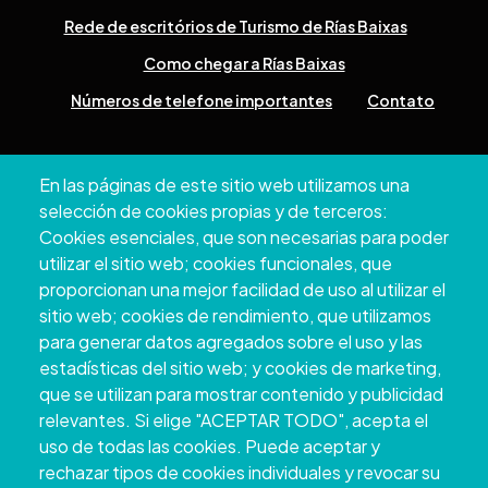
Rede de escritórios de Turismo de Rías Baixas
Como chegar a Rías Baixas
Números de telefone importantes
Contato
Pazo Deputación Provincial. Avda. Montero Ríos, s/n - 36071
En las páginas de este sitio web utilizamos una
Pontevedra
selección de cookies propias y de terceros:
+34 986 804 100 | +34 986 804 124
Cookies esenciales, que son necesarias para poder
utilizar el sitio web; cookies funcionales, que
proporcionan una mejor facilidad de uso al utilizar el
sitio web; cookies de rendimiento, que utilizamos
para generar datos agregados sobre el uso y las
estadísticas del sitio web; y cookies de marketing,
que se utilizan para mostrar contenido y publicidad
relevantes. Si elige "ACEPTAR TODO", acepta el
uso de todas las cookies. Puede aceptar y
rechazar tipos de cookies individuales y revocar su
Copyright © 2026. Conselho Provincial de