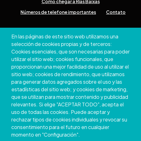
Como chegar a Rías Baixas
Números de telefone importantes
Contato
Pazo Deputación Provincial. Avda. Montero Ríos, s/n - 36071
En las páginas de este sitio web utilizamos una
Pontevedra
selección de cookies propias y de terceros:
+34 986 804 100 | +34 986 804 124
Cookies esenciales, que son necesarias para poder
utilizar el sitio web; cookies funcionales, que
proporcionan una mejor facilidad de uso al utilizar el
sitio web; cookies de rendimiento, que utilizamos
para generar datos agregados sobre el uso y las
estadísticas del sitio web; y cookies de marketing,
que se utilizan para mostrar contenido y publicidad
relevantes. Si elige "ACEPTAR TODO", acepta el
uso de todas las cookies. Puede aceptar y
rechazar tipos de cookies individuales y revocar su
Copyright © 2026. Conselho Provincial de
consentimiento para el futuro en cualquier
Pontevedra.
Todos os direitos reservados
momento en "Configuración".
Disclamer
Accessibility
Privacy Policy
Cookie Policy
Site map