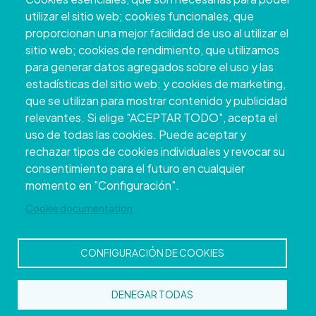
utilizar el sitio web; cookies funcionales, que
proporcionan una mejor facilidad de uso al utilizar el
sitio web; cookies de rendimiento, que utilizamos
para generar datos agregados sobre el uso y las
estadísticas del sitio web; y cookies de marketing,
que se utilizan para mostrar contenido y publicidad
relevantes. Si elige "ACEPTAR TODO", acepta el
uso de todas las cookies. Puede aceptar y
Copyright © 2026. Deputación Provincial de
rechazar tipos de cookies individuales y revocar su
Pontevedra.
Todos os dereitos reservados
consentimiento para el futuro en cualquier
Aviso
Accessibility
Protección de
Política de
Mapa
momento en "Configuración".
Legal
datos
cookies
web
Cookie documentation
CONFIGURACIÓN DE COOKIES
DENEGAR TODAS