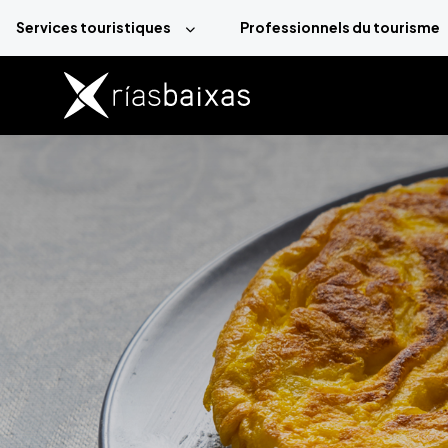
Aller au contenu principal
Services touristiques
Professionnels du tourisme