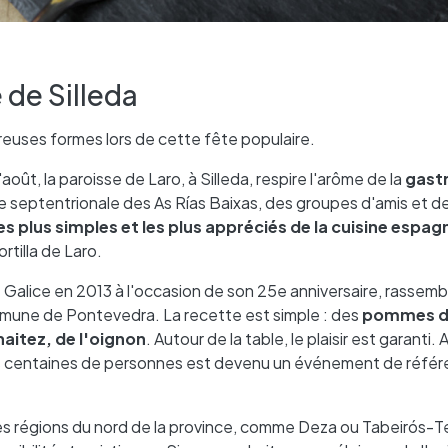
 de Silleda
euses formes lors de cette fête populaire.
ût, la paroisse de Laro, à Silleda, respire l'arôme de la
gast
e septentrionale des As Rías Baixas, des groupes d'amis et de
les plus simples et les plus appréciés de la cuisine espag
rtilla de Laro.
e Galice en 2013 à l'occasion de son 25e anniversaire, rassem
mune de Pontevedra. La recette est simple : des
pommes de
haitez, de l'oignon
. Autour de la table, le plaisir est garanti. A
es centaines de personnes est devenu un événement de référ
es régions du nord de la province, comme Deza ou Tabeirós-T