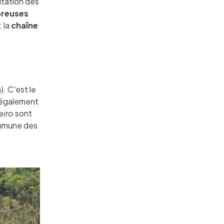
itation des
reuses
: la
chaîne
. C'est le
a également
eiro
sont
ommune des