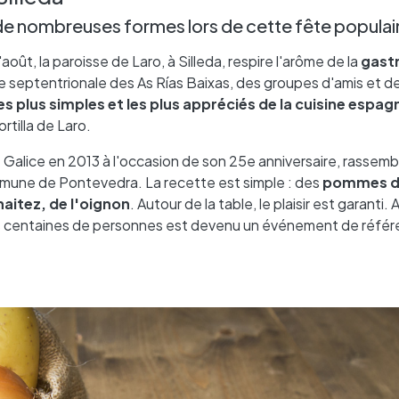
de nombreuses formes lors de cette fête populai
ût, la paroisse de Laro, à Silleda, respire l'arôme de la
gast
e septentrionale des As Rías Baixas, des groupes d'amis et de
les plus simples et les plus appréciés de la cuisine espag
rtilla de Laro.
e Galice en 2013 à l'occasion de son 25e anniversaire, rassem
mune de Pontevedra. La recette est simple : des
pommes de
haitez, de l'oignon
. Autour de la table, le plaisir est garanti. A
es centaines de personnes est devenu un événement de référ