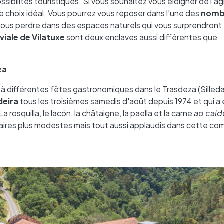
sibilités touristiques. Si vous souhaitez vous éloigner de l'ag
e choix idéal. Vous pourrez vous reposer dans l'une des
nomb
 vous perdre dans des espaces naturels qui vous surprendront 
viale de Vilatuxe
sont deux enclaves aussi différentes que
za
 à différentes fêtes gastronomiques dans le Trasdeza (Silleda)
deira
tous les troisièmes samedis d'août depuis 1974 et qui 
 rosquilla, le lacón, la châtaigne, la paella et la carne
ao cald
naires plus modestes mais tout aussi applaudis dans cette c