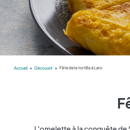
Accueil
Découvrir
Fête de la tortilla à Laro
Fê
L'omelette à la conquête de 