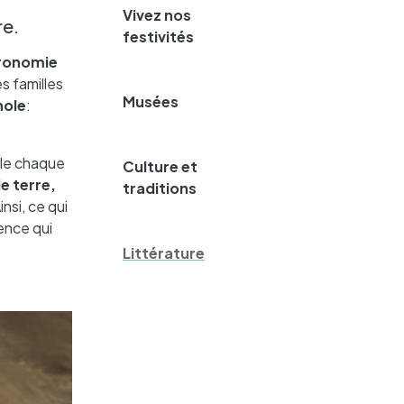
Vivez nos
re.
festivités
ronomie
s familles
Musées
nole
:
ble chaque
Culture et
 terre,
traditions
insi, ce qui
ence qui
Littérature