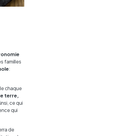
ronomie
s familles
nole
:
ble chaque
 terre,
insi, ce qui
ence qui
erra de