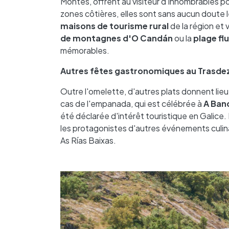
Montes, offrent au visiteur d'innombrables pos
zones côtières, elles sont sans aucun doute l
maisons de tourisme rural
de la région et
de montagnes d'O Candán
ou la
plage flu
mémorables.
Autres fêtes gastronomiques au Trasde
Outre l'omelette, d'autres plats donnent lieu
cas de l'empanada, qui est célébrée à
A Ban
été déclarée d'intérêt touristique en Galice. La
les protagonistes d'autres événements culi
As Rías Baixas.