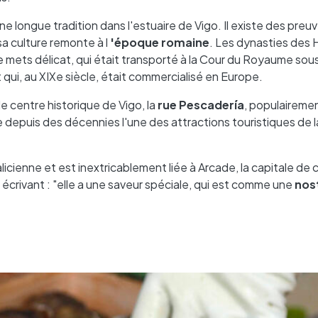
e longue tradition dans l'estuaire de Vigo. Il existe des preuv
sa culture remonte à l
'époque romaine
. Les dynasties des
e mets délicat, qui était transporté à la Cour du Royaume sou
qui, au XIXe siècle, était commercialisé en Europe.
le centre historique de Vigo, la
rue Pescadería
, populaireme
e depuis des décennies l'une des attractions touristiques de la
licienne et est inextricablement liée à Arcade, la capitale de c
n écrivant : "elle a une saveur spéciale, qui est comme une
nos