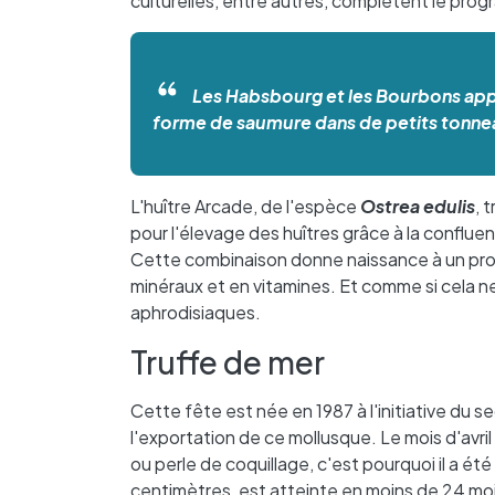
culturelles, entre autres, complètent le pr
Les Habsbourg et les Bourbons appr
forme de saumure dans de petits tonne
L'huître Arcade, de l'espèce
Ostrea edulis
, 
pour l'élevage des huîtres grâce à la conflue
Cette combinaison donne naissance à un pr
minéraux et en vitamines. Et comme si cela ne 
aphrodisiaques.
Truffe de mer
Cette fête est née en 1987 à l'initiative du s
l'exportation de ce mollusque. Le mois d'avril
ou perle de coquillage, c'est pourquoi il a ét
centimètres, est atteinte en moins de 24 moi