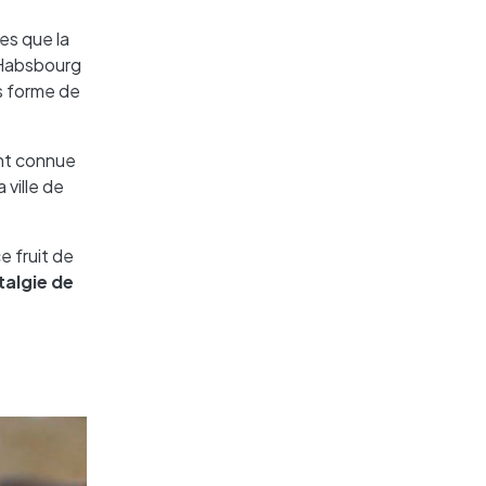
es que la
 Habsbourg
s forme de
nt connue
 ville de
e fruit de
talgie de