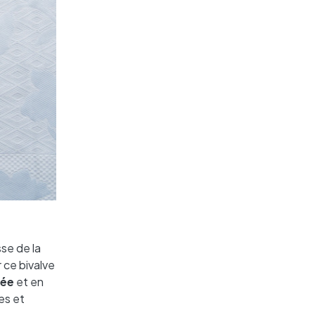
se de la
 ce bivalve
née
et en
es et