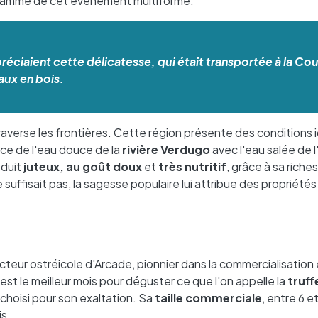
ogramme de cet événement multiforme.
éciaient cette délicatesse, qui était transportée à la Cou
aux en bois.
traverse les frontières. Cette région présente des conditions 
nce de l'eau douce de la
rivière Verdugo
avec l'eau salée de l
oduit
juteux, au goût doux
et
très nutritif
, grâce à sa riche
suffisait pas, la sagesse populaire lui attribue des propriétés
ecteur ostréicole d'Arcade, pionnier dans la commercialisation 
 est le meilleur mois pour déguster ce que l'on appelle la
truff
é choisi pour son exaltation. Sa
taille commerciale
, entre 6 et
s.