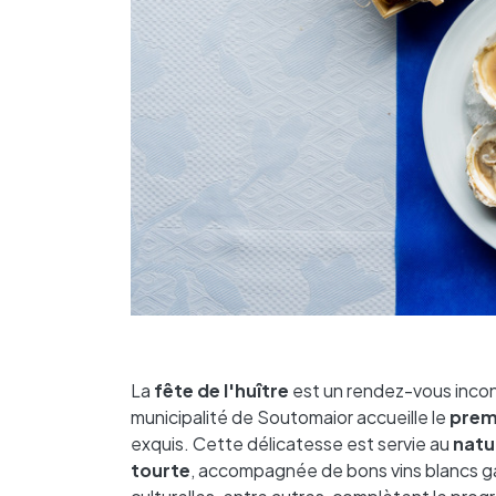
La
fête de l'huître
est un rendez-vous incon
municipalité de Soutomaior accueille le
prem
exquis. Cette délicatesse est servie au
natu
tourte
, accompagnée de bons vins blancs gali