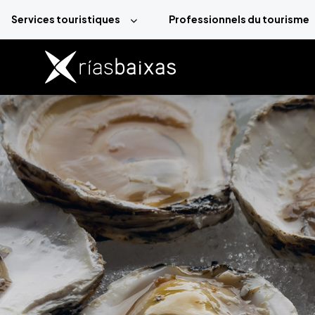
Aller au contenu principal
Services touristiques
Professionnels du tourisme