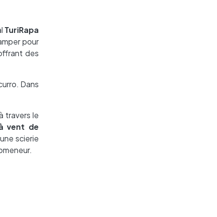
al
TuriRapa
camper pour
offrant des
curro. Dans
 travers le
à vent de
une scierie
romeneur.