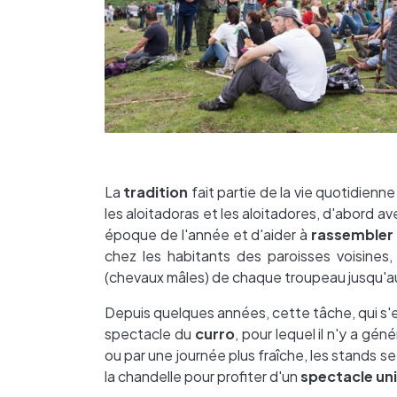
La
tradition
fait partie de la vie quotidienn
les aloitadoras et les aloitadores, d'abord av
époque de l'année et d'aider à
rassembler 
chez les habitants des paroisses voisines
(chevaux mâles) de chaque troupeau jusqu'au 
Depuis quelques années, cette tâche, qui s'ef
spectacle du
curro
, pour lequel il n'y a gé
ou par une journée plus fraîche, les stands se
la chandelle pour profiter d'un
spectacle un