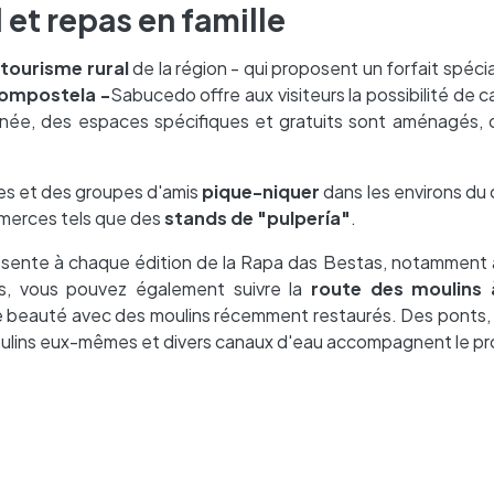
et repas en famille
e
tourisme rural
de la région - qui proposent un forfait spéci
ompostela -
Sabucedo offre aux visiteurs la possibilité de 
année, des espaces spécifiques et gratuits sont aménagés, 
lles et des groupes d'amis
pique-niquer
dans les environs du 
merces tels que des
stands de "pulpería"
.
ésente à chaque édition de la Rapa das Bestas, notamment à
ns, vous pouvez également suivre la
route des moulins 
e beauté avec des moulins récemment restaurés. Des ponts, 
moulins eux-mêmes et divers canaux d'eau accompagnent le p