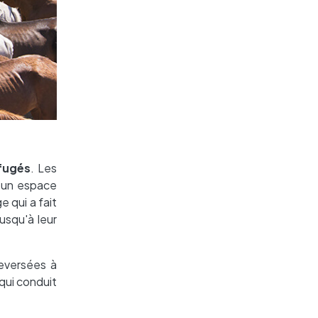
fugés
. Les
s un espace
e qui a fait
usqu'à leur
reversées à
 qui conduit