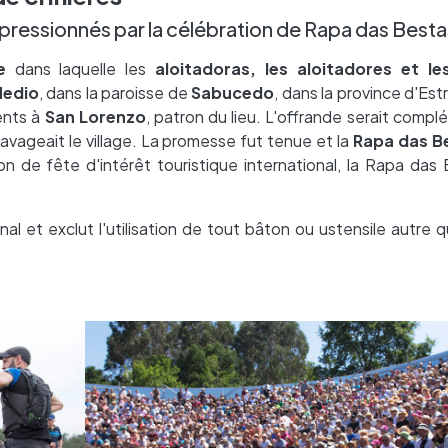
pressionnés par la célébration de Rapa das Besta
e
dans laquelle les
aloitadoras, les aloitadores et l
Medio
, dans la paroisse de
Sabucedo
, dans la province d'Es
ents à
San Lorenzo
, patron du lieu. L'offrande serait complé
ravageait le village. La promesse fut tenue et la
Rapa das B
tion de fête d'intérêt touristique international, la Rapa das
al et exclut l'utilisation de tout bâton ou ustensile autre q