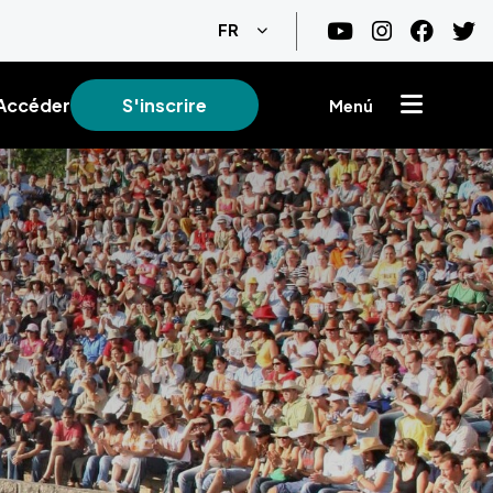
Lister les actions supplémentair
FR
Accéder
S'inscrire
Menú