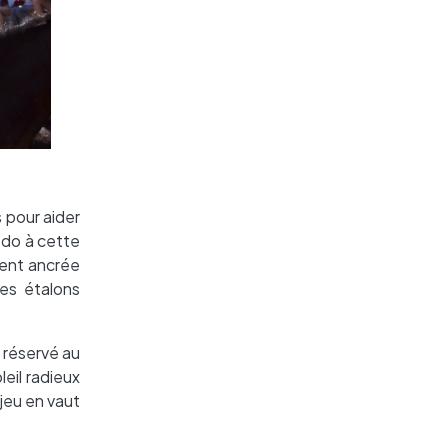
s pour aider
edo à cette
ent ancrée
les étalons
 réservé au
leil radieux
 jeu en vaut