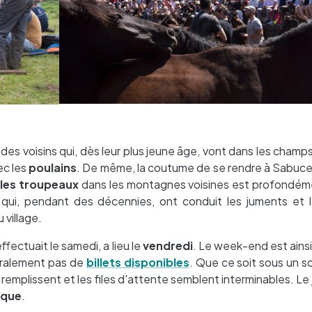
e des voisins qui, dès leur plus jeune âge, vont dans les champ
ec les
poulains
. De même, la coutume de se rendre à Sabuc
les troupeaux
dans les montagnes voisines est profondém
, qui, pendant des décennies, ont conduit les juments et 
village.
fectuait le samedi, a lieu le
vendredi
. Le week-end est ainsi
néralement pas de
billets disponibles
. Que ce soit sous un so
 remplissent et les files d'attente semblent interminables. Le
ique
.