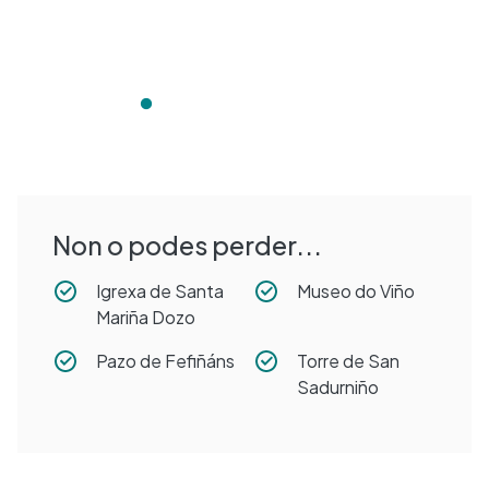
Non o podes perder...
Igrexa de Santa
Museo do Viño
Mariña Dozo
Pazo de Fefiñáns
Torre de San
Sadurniño