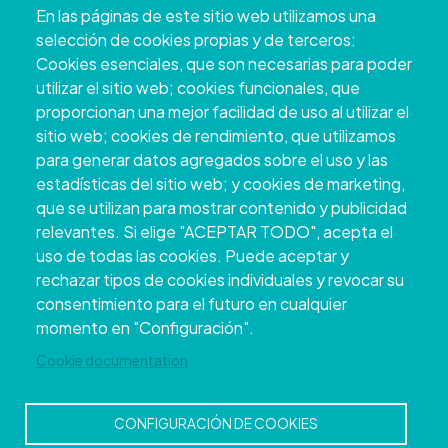
En las páginas de este sitio web utilizamos una
+34 986 804 100 | +34 986 804 124
selección de cookies propias y de terceros:
Cookies esenciales, que son necesarias para poder
utilizar el sitio web; cookies funcionales, que
proporcionan una mejor facilidad de uso al utilizar el
sitio web; cookies de rendimiento, que utilizamos
para generar datos agregados sobre el uso y las
estadísticas del sitio web; y cookies de marketing,
que se utilizan para mostrar contenido y publicidad
relevantes. Si elige "ACEPTAR TODO", acepta el
uso de todas las cookies. Puede aceptar y
Copyright © 2026. Deputación Provincial de
rechazar tipos de cookies individuales y revocar su
Pontevedra.
Todos os dereitos reservados
consentimiento para el futuro en cualquier
Aviso
Accessibility
Protección de
Política de
Mapa
momento en "Configuración".
Legal
datos
cookies
web
Cookie documentation
CONFIGURACIÓN DE COOKIES