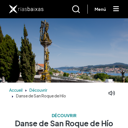
Aller au contenu principal
Menú
Accueil
Découvrir
Danse de San Roque de Hío
DÉCOUVRIR
Danse de San Roque de Hío