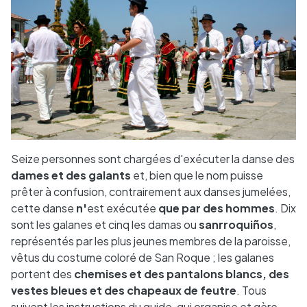
Seize personnes sont chargées d'exécuter la danse des
dames et des galants
et, bien que le nom puisse
prêter à confusion, contrairement aux danses jumelées,
cette danse
n'
est exécutée
que par des hommes
. Dix
sont les galanes et cinq les damas ou
sanrroquiños
,
représentés par les plus jeunes membres de la paroisse,
vêtus du costume coloré de San Roque ; les galanes
portent des
chemises et des pantalons blancs, des
vestes bleues et des chapeaux de feutre
. Tous
suivent les instructions du guide, qui organise et gère