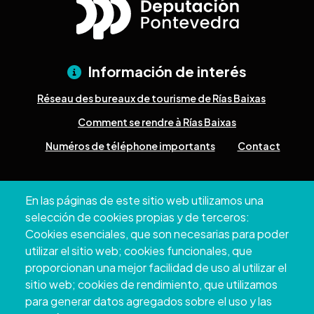
Información de interés
Réseau des bureaux de tourisme de Rías Baixas
Comment se rendre à Rías Baixas
Numéros de téléphone importants
Contact
Pazo Deputación Provincial. Avda. Montero Ríos, s/n - 36071
En las páginas de este sitio web utilizamos una
Pontevedra
selección de cookies propias y de terceros:
+34 986 804 100 | +34 986 804 124
Cookies esenciales, que son necesarias para poder
utilizar el sitio web; cookies funcionales, que
proporcionan una mejor facilidad de uso al utilizar el
sitio web; cookies de rendimiento, que utilizamos
para generar datos agregados sobre el uso y las