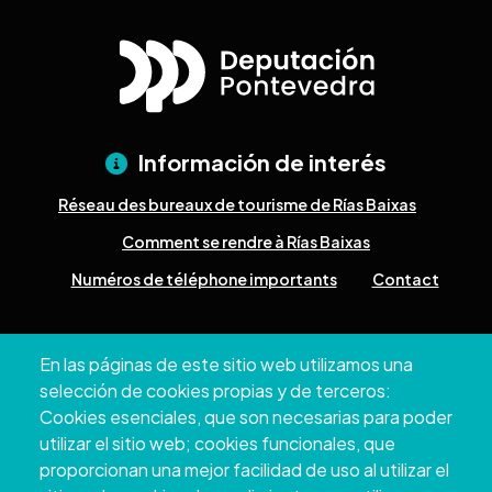
Información de interés
Réseau des bureaux de tourisme de Rías Baixas
Comment se rendre à Rías Baixas
Numéros de téléphone importants
Contact
Pazo Deputación Provincial. Avda. Montero Ríos, s/n - 36071
En las páginas de este sitio web utilizamos una
Pontevedra
selección de cookies propias y de terceros:
+34 986 804 100 | +34 986 804 124
Cookies esenciales, que son necesarias para poder
utilizar el sitio web; cookies funcionales, que
proporcionan una mejor facilidad de uso al utilizar el