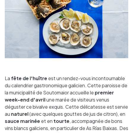
La
fête de l'huître
est un rendez-vous incontournable
du calendrier gastronomique galicien. Cette paroisse de
la municipalité de Soutomaior accueille le
premier
week-end d'avril
une marée de visiteurs venus
déguster ce bivalve exquis. Cette délicatesse est servie
au
naturel
(avec quelques gouttes de jus de citron), en
sauce marinée
et en
tourte
, accompagnée de bons
vins blancs galiciens, en particulier de As Rías Baixas. Des