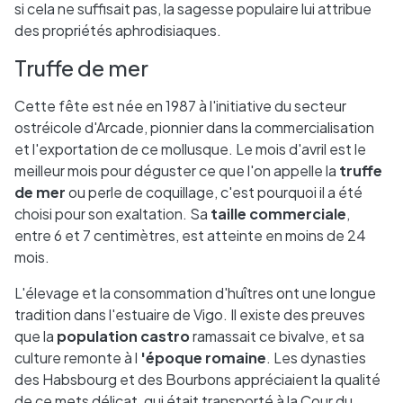
si cela ne suffisait pas, la sagesse populaire lui attribue
des propriétés aphrodisiaques.
Truffe de mer
Cette fête est née en 1987 à l'initiative du secteur
ostréicole d'Arcade, pionnier dans la commercialisation
et l'exportation de ce mollusque. Le mois d'avril est le
meilleur mois pour déguster ce que l'on appelle la
truffe
de mer
ou perle de coquillage, c'est pourquoi il a été
choisi pour son exaltation. Sa
taille commerciale
,
entre 6 et 7 centimètres, est atteinte en moins de 24
mois.
L'élevage et la consommation d'huîtres ont une longue
tradition dans l'estuaire de Vigo. Il existe des preuves
que la
population castro
ramassait ce bivalve, et sa
culture remonte à l
'époque romaine
. Les dynasties
des Habsbourg et des Bourbons appréciaient la qualité
de ce mets délicat, qui était transporté à la Cour du