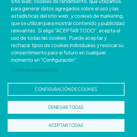
sitio web; cookies de rendimiento, que utilizamos
para generar datos agregados sobre el uso y las
estadísticas del sitio web; y cookies de marketing,
que se utilizan para mostrar contenido y publicidad
relevantes. Si elige "ACEPTAR TODO", acepta el
uso de todas las cookies. Puede aceptar y
rechazar tipos de cookies individuales y revocar su
Copyright © 2026. Conseil provincial de
consentimiento para el futuro en cualquier
Pontevedra.
Tous droits réservés
momento en "Configuración".
Disclamer
Accessibilité
Privacy Policy
Cookie Policy
Site map
Cookie documentation
CONFIGURACIÓN DE COOKIES
DENEGAR TODAS
ACEPTAR TODAS