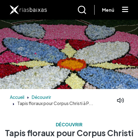
Aller au contenu principal
Menú
Accueil
Découvrir
Tapis floraux pour Corpus Christi à P...
DÉCOUVRIR
Tapis floraux pour Corpus Christi