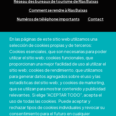
Réseau des bureaux de tourisme de Rías Baixas
Comment se rendre à Rías Baixas
Numéros de téléphone importants
Contact
Pazo Deputación Provincial. Avda. Montero Ríos, s/n - 36071
En las páginas de este sitio web utilizamos una
Pontevedra
selección de cookies propias y de terceros:
+34 986 804 100 | +34 986 804 124
Cookies esenciales, que son necesarias para poder
utilizar el sitio web; cookies funcionales, que
proporcionan una mejor facilidad de uso al utilizar el
sitio web; cookies de rendimiento, que utilizamos
para generar datos agregados sobre el uso y las
estadísticas del sitio web; y cookies de marketing,
que se utilizan para mostrar contenido y publicidad
relevantes. Si elige "ACEPTAR TODO", acepta el
uso de todas las cookies. Puede aceptar y
rechazar tipos de cookies individuales y revocar su
Copyright © 2026. Conseil provincial de
consentimiento para el futuro en cualquier